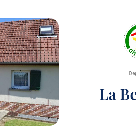
De
La B