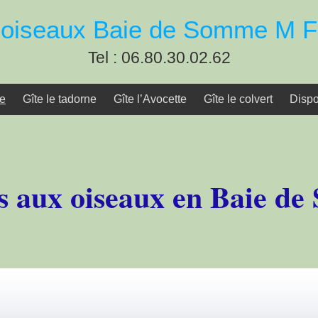
x oiseaux Baie de Somme M
Tel : 06.80.30.02.62
he
Gîte le tadorne
Gîte l’Avocette
Gîte le colvert
Dispo
es aux oiseaux en Baie d