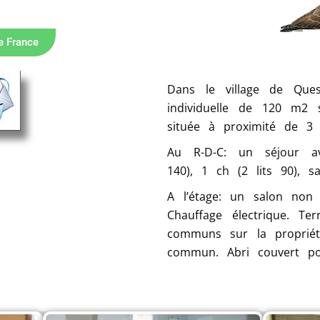
e France
Dans le village de Que
individuelle de 120 m2 s
située à proximité de 3 
Au R-D-C: un séjour av
140), 1 ch (2 lits 90), s
A l’étage: un salon non 
Chauffage électrique. Ter
communs sur la propriété
commun. Abri couvert po